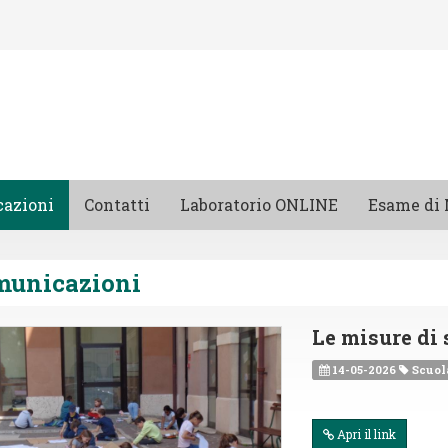
azioni
Contatti
Laboratorio ONLINE
Esame di 
municazioni
Le misure di 
14-05-2026
Scuol
Apri il link