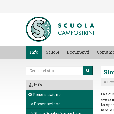
Info
Scuole
Documenti
Comunic
Sto
Hom
Info
La Scuo
Presentazione
avevano
Presentazione
La spec
fare d
Storia Scuole Campostrini