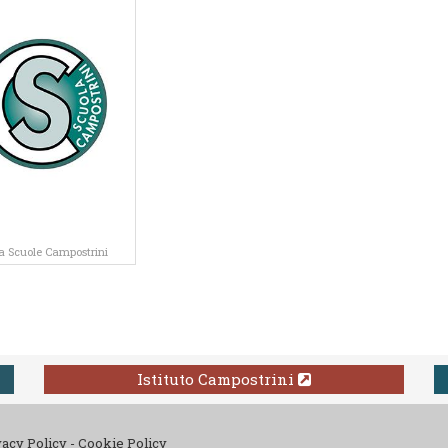
ia Scuole Campostrini
Istituto Campostrini
vacy Policy
-
Cookie Policy