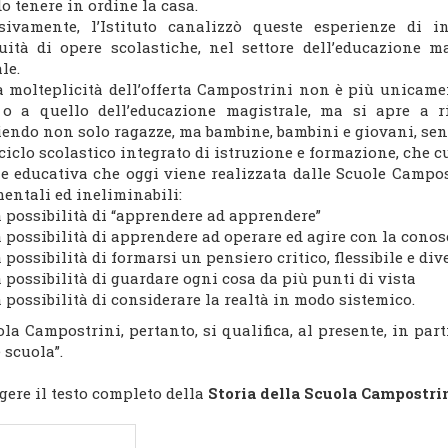
 tenere in ordine la casa.
sivamente, l’Istituto canalizzò queste esperienze di 
uità di opere scolastiche, nel settore dell’educazione m
le.
la molteplicità dell’offerta Campostrini non è più unicamen
 o a quello dell’educazione magistrale, ma si apre a ri
iendo non solo ragazze, ma bambine, bambini e giovani, se
ciclo scolastico integrato di istruzione e formazione, che c
ne educativa che oggi viene realizzata dalle Scuole Campo
entali ed ineliminabili:
a possibilità di “apprendere ad apprendere”
a possibilità di apprendere ad operare ed agire con la cono
a possibilità di formarsi un pensiero critico, flessibile e di
a possibilità di guardare ogni cosa da più punti di vista
a possibilità di considerare la realtà in modo sistemico.
la Campostrini, pertanto, si qualifica, al presente, in parti
e scuola”.
gere il testo completo della
Storia della Scuola Campostri