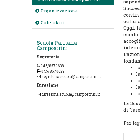
sapendo
Succes
Organizzazione
contin
cultura
Calendari
Oggi, 
cucito
accogl
Scuola Paritaria
intero 
Campostrini
L’azio
Segreteria
fondam
045/8670638
l
045/8670629
l
segreteria.scuola@campostrini.it
l
Direzione
l
l
direzione.scuola@campostrini.it
La Scuo
di “far
Per leg