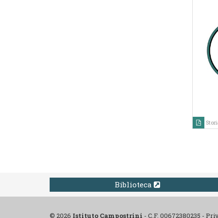
Stor
Biblioteca
© 2026
Istituto Campostrini
-
C.F. 00672380235 -
Pri